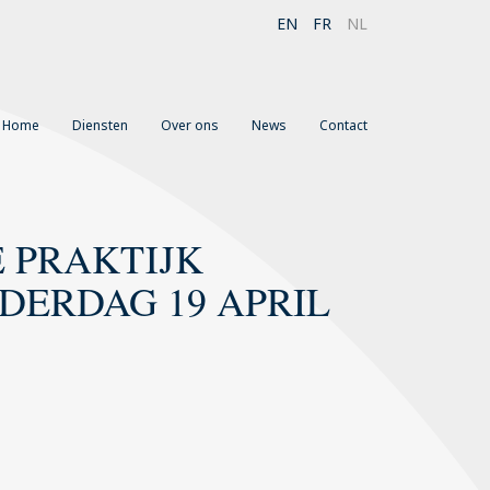
EN
FR
NL
Home
Diensten
Over ons
News
Contact
E PRAKTIJK
DERDAG 19 APRIL