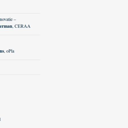
novatie –
erman
, CERAA
ns
, oPla
l